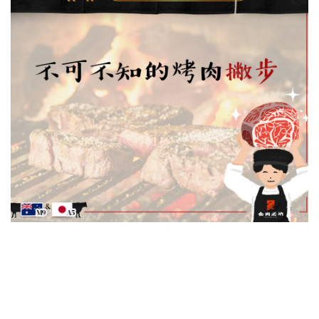
【老衲說肉】不可不知的烤肉撇步
烤肉不是只是把肉放在網子上讓火加熱到熟這麼簡單
要烤好吃的肉，其實是有撇步的！
撇步１：烤網要夠熱
炭火溫度要260度