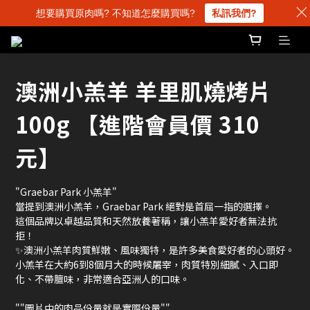
想要購買原肉嗎? 不知道怎麼購買嗎?
私訊我們?
澳洲小羔羊 羊里肌燒烤片
100g 【進階會員價 310
元】
"Graebar Park 小羔羊" 
當提到澳洲小羔羊，Graebar Park 絕對是首屈一指的選擇。
這個品牌以卓越品質和天然放養著稱，讓小羔羊愛好者無法抗
拒！
✨澳洲小羔羊肉質鮮嫩、風味獨特，是許多美食愛好者的心頭好。
小羔羊在大約6到8個月大的時候屠宰，肉質特別細膩、入口即
化、不帶膻味，非常適合亞洲人的口味。
""圖片中的肉品份量就是實際份量""