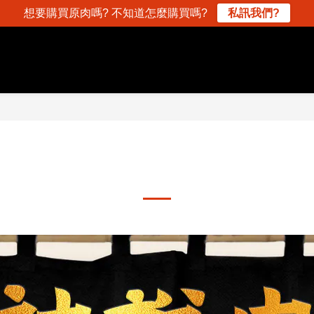
想要購買原肉嗎? 不知道怎麼購買嗎?
私訊我們?
老衲說肉】立冬進補你補對了
2022-11-04