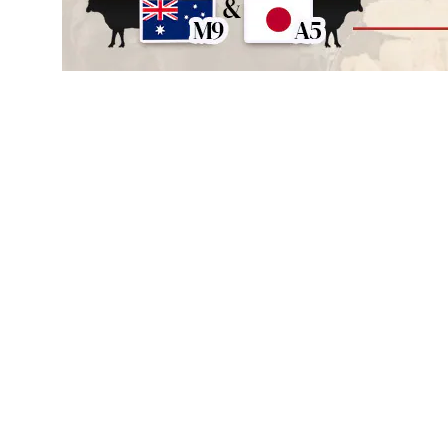
立冬是24節氣之一，正代表著「冬季」的開始
根據民間習俗，會在這天進行食補，慰勞一年的辛勞
不過飲食上要注意的是少吃生冷食物!
在吃之前要先了解食物特性
選用「滋陰潛陽」的食材
像牛肉、羊肉、核桃、栗子等都能滋補身體
而最好的選擇就是牛肉
因為牛肉富含蛋白質、維生素可以補充人體日常所需
身為頂級和牛進口商，老衲的牛肉不會讓人失望
香嫩油脂在嘴裡化開
在這濕冷的天氣來上一碗牛肉湯補身
不僅暖心又暖胃阿