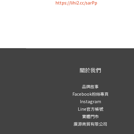
補冬來點牛肉餐 > >
https://lihi2.cc/sarPp
#食肉老衲 #老衲說肉 ＃立冬 #補冬 #滋補養生
#澳洲M9頂級和牛 #最高等級肉品
#冷藏空運 #溼式熟成 #全精修無筋膜油塊
關於我們
品牌故事
Facebook粉絲專頁
Instagram
Line官方帳號
實體門市
廣源商貿有限公司