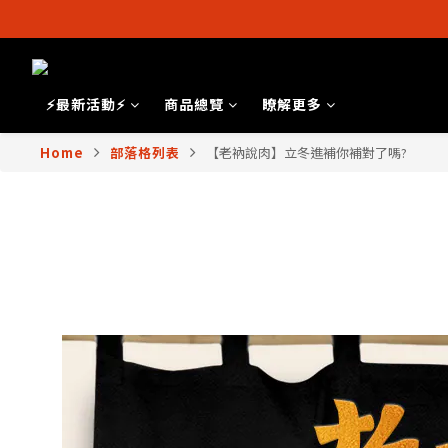
⚡最新活動⚡
商品總覽
瞭解更多
Home
部落格列表
【老衲說肉】立冬進補你補對了嗎?
【